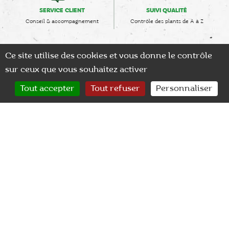
SERVICE CLIENT
SUIVI QUALITÉ
Conseil & accompagnement
Contrôle des plants de A à Z
Ce site utilise des cookies et vous donne le contrôle
sur ceux que vous souhaitez activer
0
Tout accepter
Tout refuser
Personnaliser
CONTACT
RECHERCHER
MON COMPTE
Brochure Nouveautés
2026 Degrav'agri
JE TÉLÉCHARGE