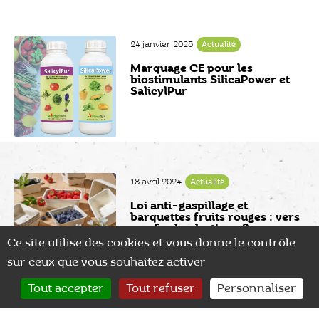
24 janvier 2025
Actualité
Marquage CE pour les
biostimulants SilicaPower et
SalicylPur
18 avril 2024
Actualité
Loi anti-gaspillage et
barquettes fruits rouges : vers
une fin du plastique ?
Ce site utilise des cookies et vous donne le contrôle
sur ceux que vous souhaitez activer
0
15 mars 2024
Actualité
Tout accepter
Tout refuser
Personnaliser
CONTACT
RECHERCHER
MON COMPTE
La Biostimulation et la PBI :