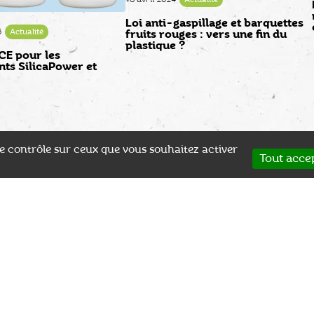
Loi anti-gaspillage et barquettes
5
Actualité
fruits rouges : vers une fin du
plastique ?
E pour les
nts SilicaPower et
 le contrôle sur ceux que vous souhaitez activer
Tout acce
SPÉCIALISTE
PAIEMENT EN LIGNE
s
Plus de 25 ans d'expérience
Après validation du devis
Co