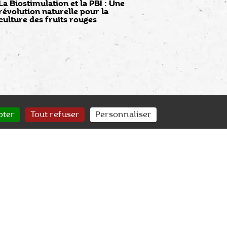
La Biostimulation et la PBI : Une
révolution naturelle pour la
culture des fruits rouges
pter
Tout refuser
Personnaliser
SERVICE CLIENT
SUIVI QUALITÉ
nseil & accompagnement
Contrôle des plants de A à Z