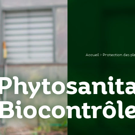
Accueil
>
Protection des pl
Phytosanita
Biocontrôl