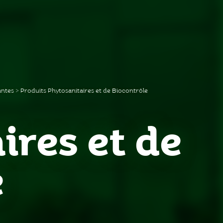
antes
>
Produits Phytosanitaires et de Biocontrôle
ires et de
e