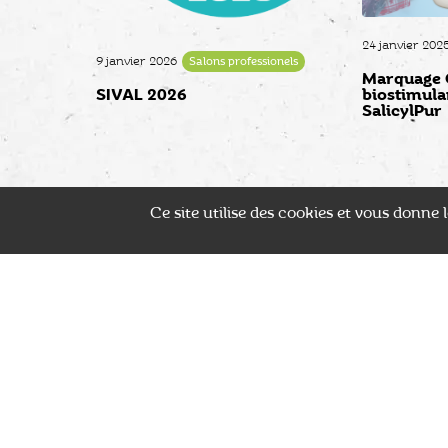
24 janvier 202
9 janvier 2026
Salons professionels
Marquage C
SIVAL 2026
biostimula
SalicylPur
Ce site utilise des cookies et vous donne
LIVRAISON ADAPTÉE
LARGE CHOIX
Transport sécurisé des plants
Plus de 2500 référence