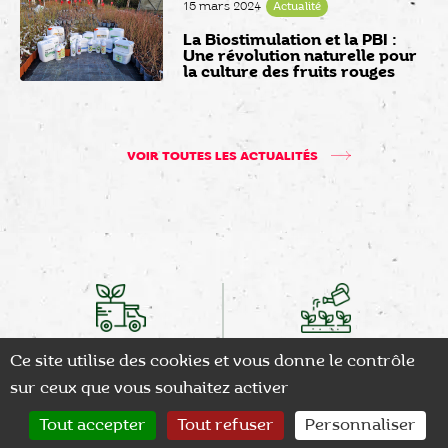
15 mars 2024
Actualité
La Biostimulation et la PBI :
Une révolution naturelle pour
la culture des fruits rouges
VOIR TOUTES LES ACTUALITÉS
LIVRAISON ADAPTÉE
LARGE CHOIX
Ce site utilise des cookies et vous donne le contrôle
Transport sécurisé des plants
Plus de 2500 références
sur ceux que vous souhaitez activer
0
Tout accepter
Tout refuser
Personnaliser
CONTACT
RECHERCHER
MON COMPTE