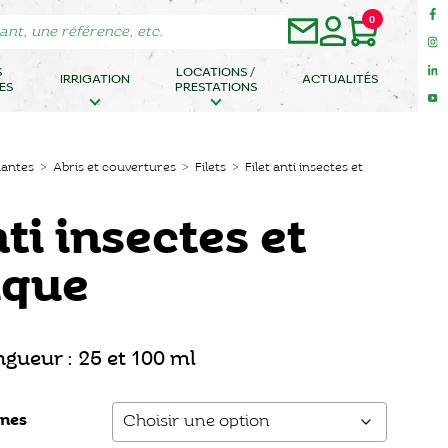
0
S
LOCATIONS /
IRRIGATION
ACTUALITÉS
ES
PRESTATIONS
lantes
>
Abris et couvertures
>
Filets
> Filet anti insectes et
nti insectes et
ique
ngueur : 25 et 100 ml
ines