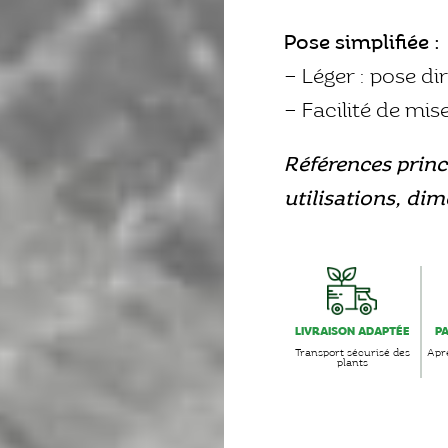
Pose simplifiée :
– Léger : pose di
– Facilité de mis
Références princ
utilisations, di
LIVRAISON ADAPTÉE
P
Transport sécurisé des
Aprè
plants