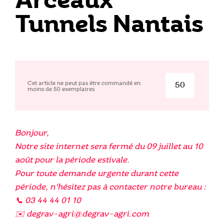
Arceaux
Tunnels Nantais
Cet article ne peut pas être commandé en
moins de
50
exemplaires
quantité
de
Arceaux
Tunnels
Bonjour,
Nantais
Notre site internet sera fermé du 09 juillet au 10
août pour la période estivale.
Pour toute demande urgente durant cette
période, n'hésitez pas à contacter notre bureau :
📞 03 44 44 01 10
✉️ degrav-agri@degrav-agri.com