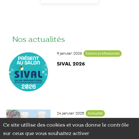
Nos actualités
9 janvier 2026
Salons professionels
SIVAL 2026
24 janvier 2025
Actualité
Marquage CE pour les
Ce site utilise des cookies et vous donne le contrôle
biostimulants SilicaPower et
sur ceux que vous souhaitez activer
SalicylPur
0