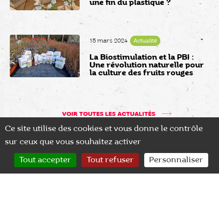
une fin du plastique ?
15 mars 2024
Actualité
La Biostimulation et la PBI :
Une révolution naturelle pour
la culture des fruits rouges
VOIR TOUTES LES ACTUALITÉS
Ce site utilise des cookies et vous donne le contrôle
sur ceux que vous souhaitez activer
0
Tout accepter
Tout refuser
Personnaliser
CONTACT
RECHERCHER
MON COMPTE
LIVRAISON ADAPTÉE
LARGE CHOIX
Transport sécurisé des plants
Plus de 2500 références