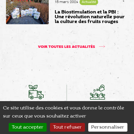
15 mars 2024
Actualité
La Biostimulation et la PBI :
Une révolution naturelle pour
la culture des fruits rouges
VOIR TOUTES LES ACTUALITÉS
LIVRAISON ADAPTÉE
LARGE CHOIX
Ce site utilise des cookies et vous donne le contrôle
Transport sécurisé des plants
Plus de 2500 références
sur ceux que vous souhaitez activer
0
Tout accepter
Tout refuser
Personnaliser
CONTACT
RECHERCHER
MON COMPTE