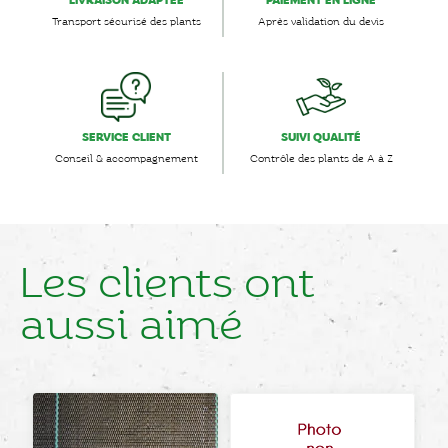
LIVRAISON ADAPTÉE
PAIEMENT EN LIGNE
Transport sécurisé des plants
Après validation du devis
SERVICE CLIENT
SUIVI QUALITÉ
Conseil & accompagnement
Contrôle des plants de A à Z
Les clients ont
aussi aimé