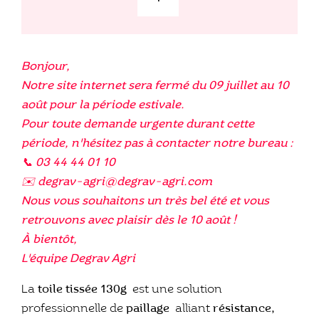
quantité
de
Toile
130g
Bonjour,
Notre site internet sera fermé du 09 juillet au 10
août pour la période estivale.
Pour toute demande urgente durant cette
période, n'hésitez pas à contacter notre bureau :
📞 03 44 44 01 10
✉️ degrav-agri@degrav-agri.com
Nous vous souhaitons un très bel été et vous
retrouvons avec plaisir dès le 10 août !
À bientôt,
L'équipe Degrav Agri
La
toile tissée 130g
est une solution
professionnelle de
paillage
alliant
résistance,