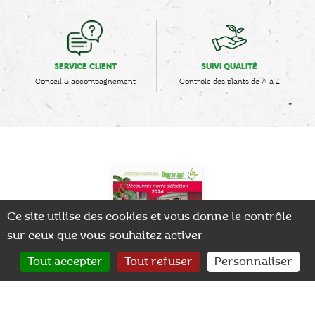
SERVICE CLIENT
SUIVI QUALITÉ
Conseil & accompagnement
Contrôle des plants de A à Z
Ce site utilise des cookies et vous donne le contrôle
sur ceux que vous souhaitez activer
0
Tout accepter
Tout refuser
Personnaliser
CONTACT
RECHERCHER
MON COMPTE
Brochure Nouveautés