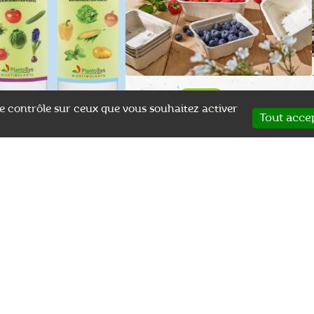
18 avril 2024
Actualité
 le contrôle sur ceux que vous souhaitez activer
Tout acce
Loi anti-gaspillage et barquettes
5
Actualité
fruits rouges : vers une fin du
plastique ?
E pour les
nts SilicaPower et