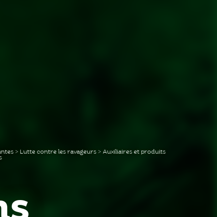
antes
>
Lutte contre les ravageurs
>
Auxiliaires et produits
s
ns