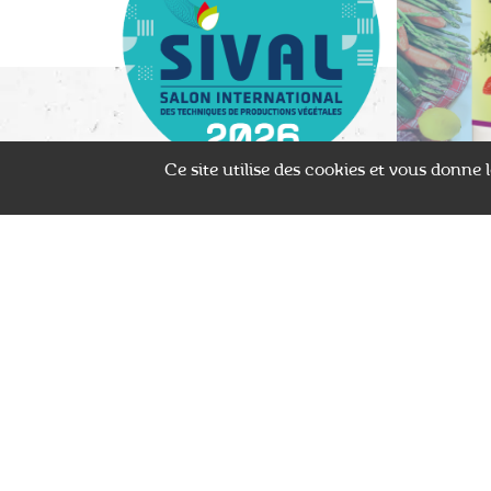
Ce site utilise des cookies et vous donne
24 janvier 202
9 janvier 2026
Salons professionels
Marquage C
SIVAL 2026
biostimula
SalicylPur