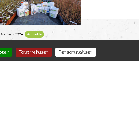
15 mars 2024
Actualité
La Biostimulation et la PBI : Une
révolution naturelle pour la
pter
Tout refuser
Personnaliser
culture des fruits rouges