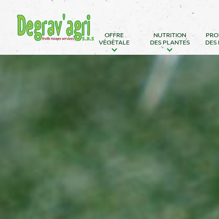
Aller
Panneau de gestion des cookies
directement
OFFRE
NUTRITION
PRO
au
VÉGÉTALE
DES PLANTES
DES
contenu