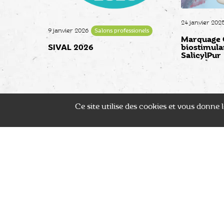
24 janvier 202
9 janvier 2026
Salons professionels
Marquage C
SIVAL 2026
biostimula
SalicylPur
Ce site utilise des cookies et vous donne
LIVRAISON ADAPTÉE
LARGE CHOIX
Transport sécurisé des plants
Plus de 2500 référence