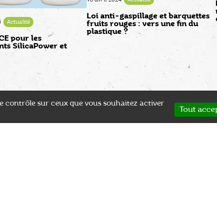
Loi anti-gaspillage et barquettes
5
Actualité
fruits rouges : vers une fin du
plastique ?
E pour les
nts SilicaPower et
 le contrôle sur ceux que vous souhaitez activer
Tout acce
SPÉCIALISTE
PAIEMENT EN LIGNE
s
Plus de 25 ans d'expérience
Après validation du devis
Co