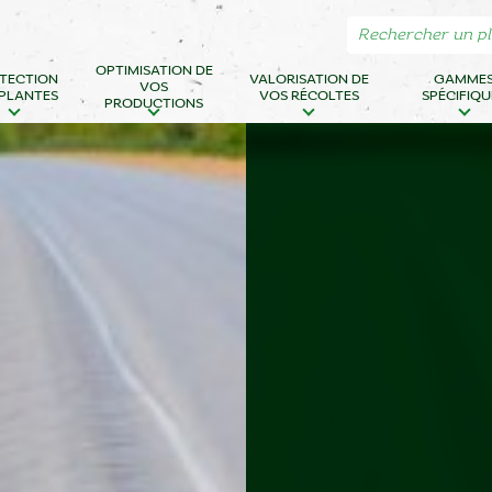
OPTIMISATION DE
TECTION
VALORISATION DE
GAMME
VOS
 PLANTES
VOS RÉCOLTES
SPÉCIFIQU
PRODUCTIONS