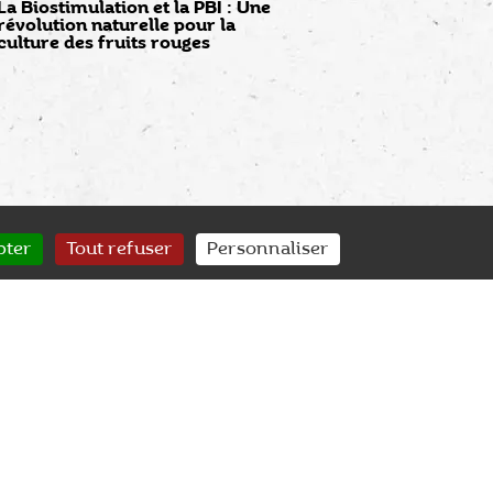
La Biostimulation et la PBI : Une
révolution naturelle pour la
culture des fruits rouges
pter
Tout refuser
Personnaliser
SERVICE CLIENT
SUIVI QUALITÉ
nseil & accompagnement
Contrôle des plants de A à Z