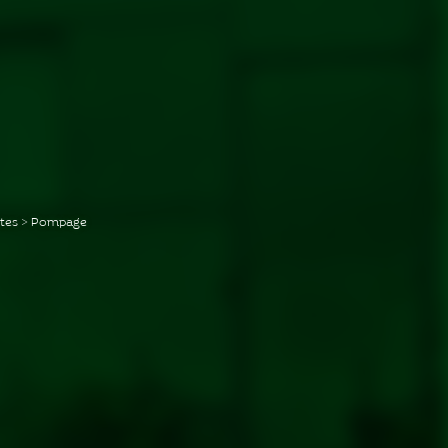
ntes
>
Pompage