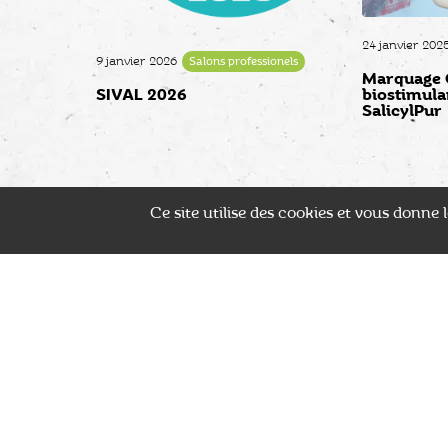
24 janvier 202
9 janvier 2026
Salons professionels
Marquage C
SIVAL 2026
biostimula
SalicylPur
Ce site utilise des cookies et vous donne
LIVRAISON ADAPTÉE
LARGE CHOIX
Transport sécurisé des plants
Plus de 2500 référence