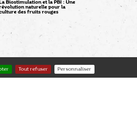
La Biostimulation et la PBI : Une
révolution naturelle pour la
culture des fruits rouges
pter
Tout refuser
Personnaliser
SERVICE CLIENT
SUIVI QUALITÉ
nseil & accompagnement
Contrôle des plants de A à Z