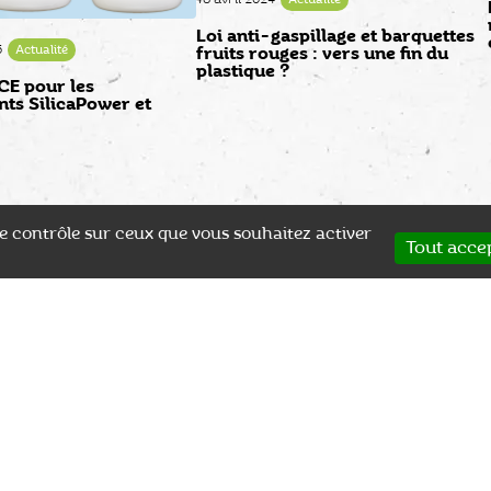
Loi anti-gaspillage et barquettes
5
Actualité
fruits rouges : vers une fin du
plastique ?
E pour les
nts SilicaPower et
 le contrôle sur ceux que vous souhaitez activer
Tout acce
SPÉCIALISTE
PAIEMENT EN LIGNE
s
Plus de 25 ans d'expérience
Après validation du devis
Co