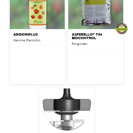
ARGICINPLUS
ASPERELLO® T34
BIOCONTROL
Gamme PlantoSys
Fongicides