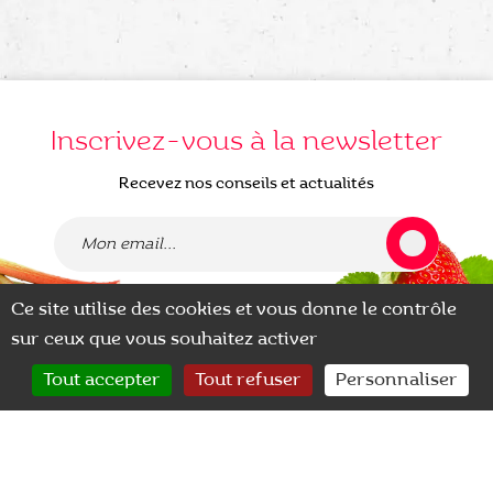
Inscrivez-vous à la newsletter
Recevez nos conseils et actualités
Ce site utilise des cookies et vous donne le contrôle
J'accepte de recevoir la newsletter envoyée par Degrav Agri
sur ceux que vous souhaitez activer
0
Tout accepter
Tout refuser
Personnaliser
CONTACT
RECHERCHER
MON COMPTE