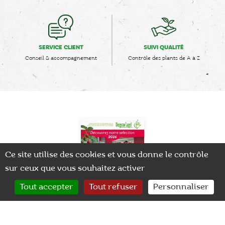
SERVICE CLIENT
SUIVI QUALITÉ
Conseil & accompagnement
Contrôle des plants de A à Z
Ce site utilise des cookies et vous donne le contrôle
sur ceux que vous souhaitez activer
0
Tout accepter
Tout refuser
Personnaliser
CONTACT
RECHERCHER
MON COMPTE
Brochure Nouveautés