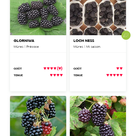
GLORNIWA
LOCH NESS
Mûres | Précoce
Mûres | Mi saison
(
)
GOÛT
GOÛT
TENUE
TENUE