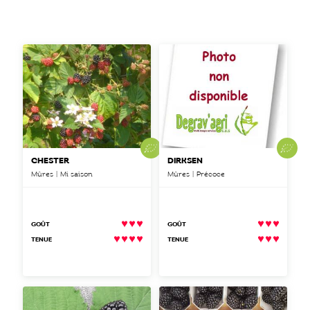
CHESTER
DIRKSEN
Mûres | Mi saison
Mûres | Précoce
GOÛT
GOÛT
TENUE
TENUE