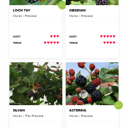
LOCH TAY
OBSIDIAN
Mûres | Précoce
Mûres | Précoce
GOÛT
GOÛT
TENUE
TENUE
SILVAN
ASTERINA
Mûres | Très Précoce
Mûres | Précoce