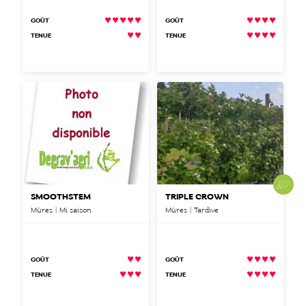
GOÛT
GOÛT
TENUE
TENUE
SMOOTHSTEM
TRIPLE CROWN
Mûres | Mi saison
Mûres | Tardive
GOÛT
GOÛT
TENUE
TENUE