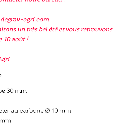
@degrav-agri.com
tons un très bel été et vous retrouvons
e 10 août !
Agri
»
upe 30 mm
acier au carbone Ø 10 mm
0 mm