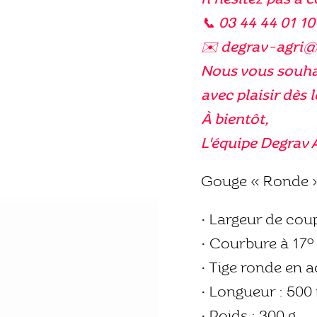
📞 03 44 44 01 10
✉️ degrav-agri
Nous vous souhai
avec plaisir dès l
À bientôt,
L'équipe Degrav 
Gouge « Ronde 
• Largeur de co
• Courbure à 17°
• Tige ronde en 
• Longueur : 50
• Poids : 300 g