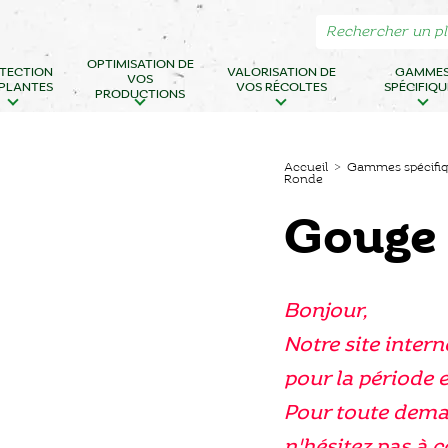
OPTIMISATION DE
TECTION
VALORISATION DE
GAMME
VOS
 PLANTES
VOS RÉCOLTES
SPÉCIFIQU
PRODUCTIONS
Accueil
>
Gammes spécifi
Ronde
Gouge
Bonjour,
Notre site intern
pour la période e
Pour toute dema
n'hésitez pas à 