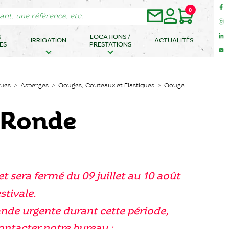
0
S
LOCATIONS /
IRRIGATION
ACTUALITÉS
ES
PRESTATIONS
ques
>
Asperges
>
Gouges, Couteaux et Elastiques
> Gouge
 Ronde
et sera fermé du 09 juillet au 10 août
stivale.
nde urgente durant cette période,
contacter notre bureau :