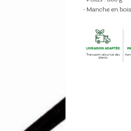
• Manche en boi
LIVRAISON ADAPTÉE
P
Transport sécurisé des
Aprè
plants