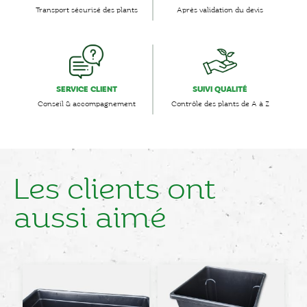
Transport sécurisé des plants
Après validation du devis
SERVICE CLIENT
SUIVI QUALITÉ
Conseil & accompagnement
Contrôle des plants de A à Z
Les clients ont
aussi aimé