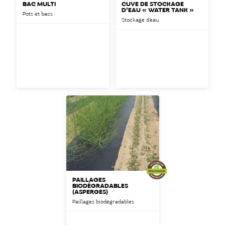
BAC MULTI
CUVE DE STOCKAGE
D’EAU « WATER TANK »
Pots et bacs
Stockage d'eau
PAILLAGES
BIODÉGRADABLES
(ASPERGES)
Paillages biodégradables