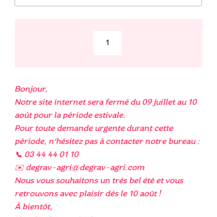
quantité
de
Vanne
Bague
Bonjour,
x
Notre site internet sera fermé du 09 juillet au 10
Filetée
août pour la période estivale.
Pour toute demande urgente durant cette
période, n'hésitez pas à contacter notre bureau :
📞 03 44 44 01 10
✉️ degrav-agri@degrav-agri.com
Nous vous souhaitons un très bel été et vous
retrouvons avec plaisir dès le 10 août !
À bientôt,