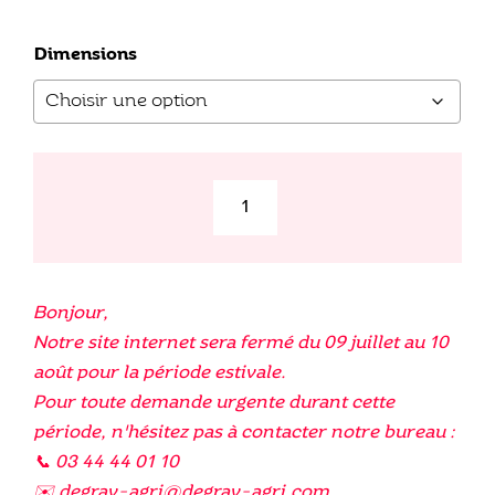
Dimensions
quantité
de
Jonction
cannelée
Bonjour,
Securit
Notre site internet sera fermé du 09 juillet au 10
août pour la période estivale.
Pour toute demande urgente durant cette
période, n'hésitez pas à contacter notre bureau :
📞 03 44 44 01 10
✉️ degrav-agri@degrav-agri.com