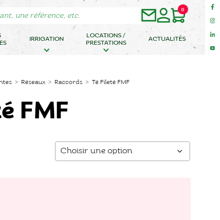
0
S
LOCATIONS /
IRRIGATION
ACTUALITÉS
ES
PRESTATIONS
antes
>
Réseaux
>
Raccords
> Té Fileté FMF
eté FMF