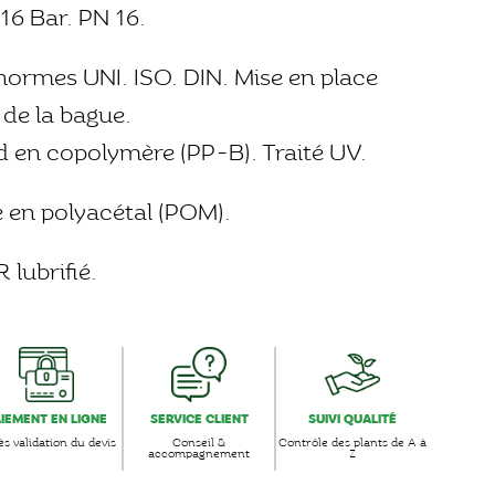
16 Bar. PN 16.
ormes UNI. ISO. DIN. Mise en place
de la bague.
 en copolymère (PP-B). Traité UV.
 en polyacétal (POM).
 lubrifié.
AIEMENT EN LIGNE
SERVICE CLIENT
SUIVI QUALITÉ
s validation du devis
Conseil &
Contrôle des plants de A à
accompagnement
Z