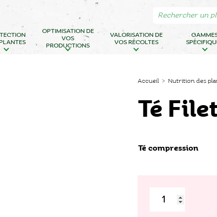
OPTIMISATION DE
TECTION
VALORISATION DE
GAMME
VOS
 PLANTES
VOS RÉCOLTES
SPÉCIFIQU
PRODUCTIONS
Accueil
>
Nutrition des pl
Té Fil
Té compression
quantité