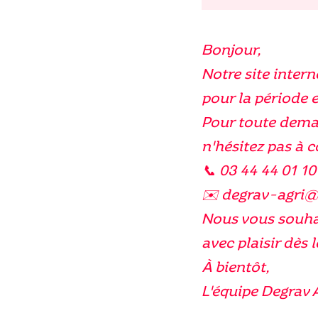
de
Té
Bonjour,
Fileté
Notre site intern
FMF
pour la période e
Pour toute dema
n'hésitez pas à 
📞 03 44 44 01 10
✉️ degrav-agri
Nous vous souhai
avec plaisir dès l
À bientôt,
L'équipe Degrav 