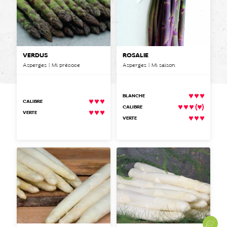
VERDUS
ROSALIE
Asperges | Mi précoce
Asperges | Mi saison
BLANCHE
CALIBRE
(
)
CALIBRE
VERTE
VERTE