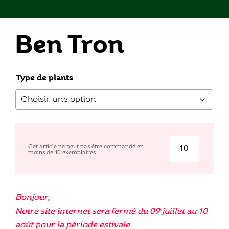
Ben Tron
Type de plants
Cet article ne peut pas être commandé en
moins de
10
exemplaires
quantité
de
Ben
Tron
Bonjour,
Notre site internet sera fermé du 09 juillet au 10
août pour la période estivale.