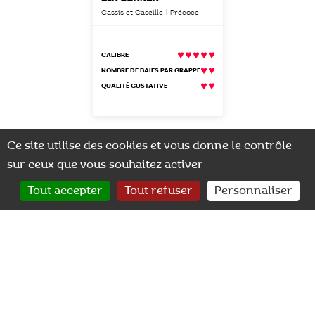
Cassis et Caseille | Précoce
CALIBRE
NOMBRE DE BAIES PAR GRAPPE
QUALITÉ GUSTATIVE
Ce site utilise des cookies et vous donne le contrôle
sur ceux que vous souhaitez activer
0
Tout accepter
Tout refuser
Personnaliser
Nos actualités
CONTACT
RECHERCHER
MON COMPTE
9 janvier 2026
Salons professionels
SIVAL 2026