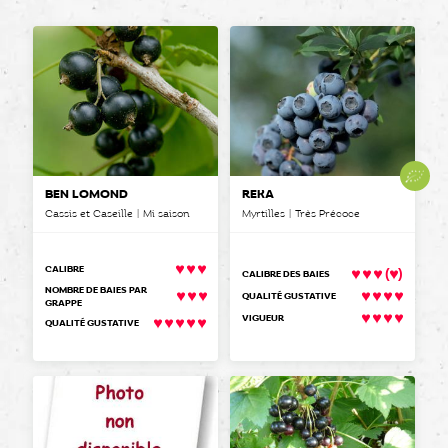
BEN LOMOND
REKA
Cassis et Caseille | Mi saison
Myrtilles | Très Précoce
(
)
CALIBRE
CALIBRE DES BAIES
NOMBRE DE BAIES PAR
QUALITÉ GUSTATIVE
GRAPPE
VIGUEUR
QUALITÉ GUSTATIVE