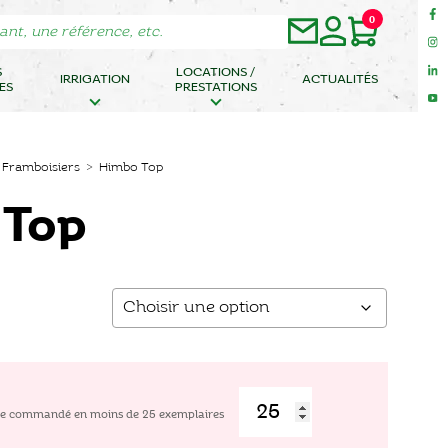
0
S
LOCATIONS /
IRRIGATION
ACTUALITÉS
ES
PRESTATIONS
>
Framboisiers
> Himbo Top
 Top
être commandé en moins de
25
exemplaires
quantité