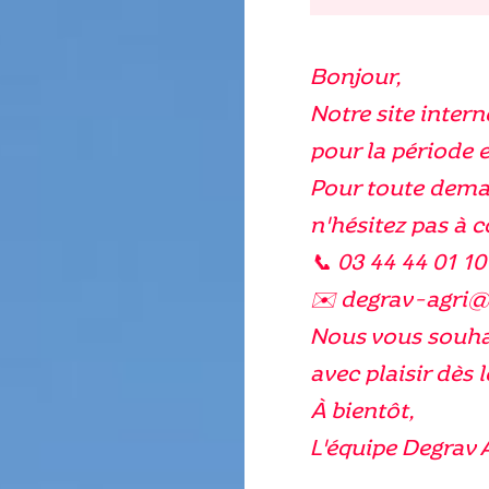
Bonjour,
Notre site intern
pour la période e
Pour toute dema
n'hésitez pas à 
📞 03 44 44 01 10
✉️ degrav-agri
Nous vous souhai
avec plaisir dès l
À bientôt,
L'équipe Degrav 