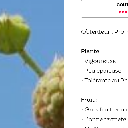
GOÛ
Obtenteur : Prom
Plante :
• Vigoureuse
• Peu épineuse
• Tolérante au P
Fruit :
• Gros fruit con
• Bonne fermeté