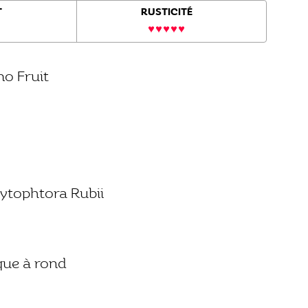
T
RUSTICITÉ
o Fruit
hytophtora Rubii
ique à rond