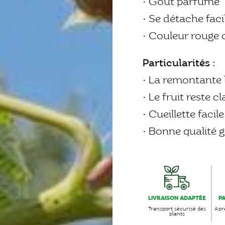
• Goût parfumé
• Se détache fac
• Couleur rouge c
Particularités :
• La remontante 
• Le fruit reste 
• Cueillette facil
• Bonne qualité g
LIVRAISON ADAPTÉE
P
Transport sécurisé des
Aprè
plants