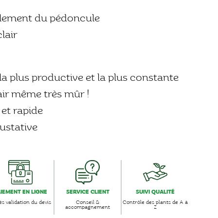
ilement du pédoncule
lair
la plus productive et la plus constante
clair même très mûr !
e et rapide
ustative
AIEMENT EN LIGNE
SERVICE CLIENT
SUIVI QUALITÉ
s validation du devis
Conseil &
Contrôle des plants de A à
accompagnement
Z