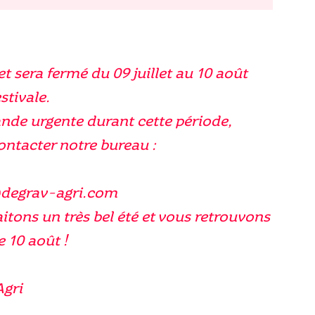
de
Himbo
Top
et sera fermé du 09 juillet au 10 août
stivale.
nde urgente durant cette période,
contacter notre bureau :
@degrav-agri.com
tons un très bel été et vous retrouvons
e 10 août !
Agri