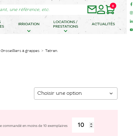
0
S
LOCATIONS /
IRRIGATION
ACTUALITÉS
ES
PRESTATIONS
>
Groseilliers à grappes
> Tatran
être commandé en moins de
10
exemplaires
quantité