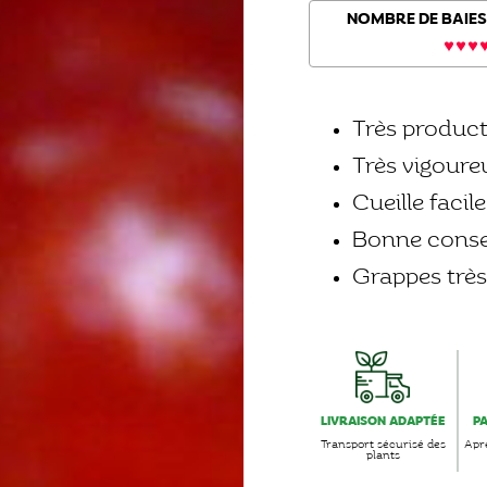
NOMBRE DE BAIES
Très product
Très vigoure
Cueille facile
Bonne conser
Grappes très
LIVRAISON ADAPTÉE
P
Transport sécurisé des
Aprè
plants