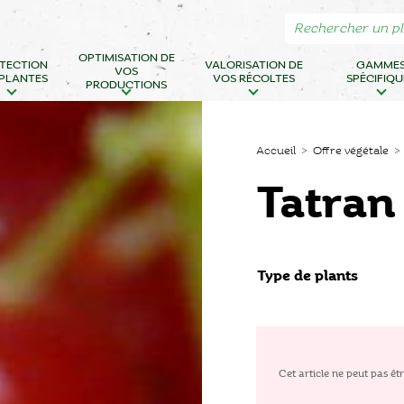
OPTIMISATION DE
TECTION
VALORISATION DE
GAMME
VOS
 PLANTES
VOS RÉCOLTES
SPÉCIFIQU
PRODUCTIONS
Accueil
>
Offre végétale
Tatran
Type de plants
Cet article ne peut pas 