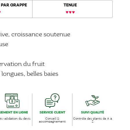
 PAR GRAPPE
TENUE
ive, croissance soutenue
use
vation du fruit
 longues, belles baies
AIEMENT EN LIGNE
SERVICE CLIENT
SUIVI QUALITÉ
s validation du devis
Conseil &
Contrôle des plants de A à
accompagnement
Z