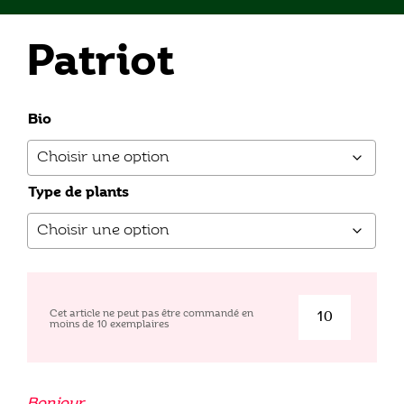
Patriot
Bio
Type de plants
Cet article ne peut pas être commandé en
moins de
10
exemplaires
quantité
de
Patriot
Bonjour,