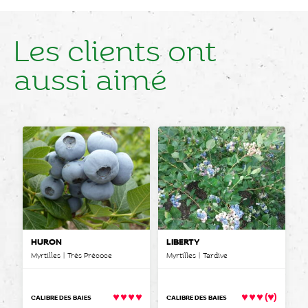
Les clients ont
aussi aimé
HURON
LIBERTY
Myrtilles | Très Précoce
Myrtilles | Tardive
(
)
CALIBRE DES BAIES
CALIBRE DES BAIES