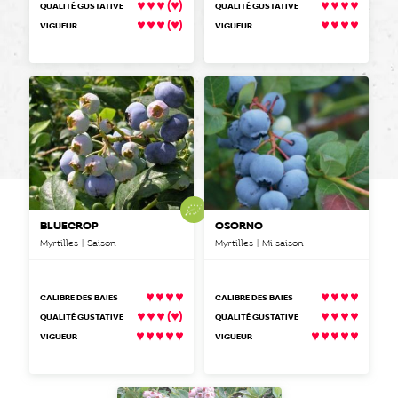
(
)
QUALITÉ GUSTATIVE
QUALITÉ GUSTATIVE
(
)
VIGUEUR
VIGUEUR
BLUECROP
OSORNO
Myrtilles | Saison
Myrtilles | Mi saison
CALIBRE DES BAIES
CALIBRE DES BAIES
(
)
QUALITÉ GUSTATIVE
QUALITÉ GUSTATIVE
VIGUEUR
VIGUEUR