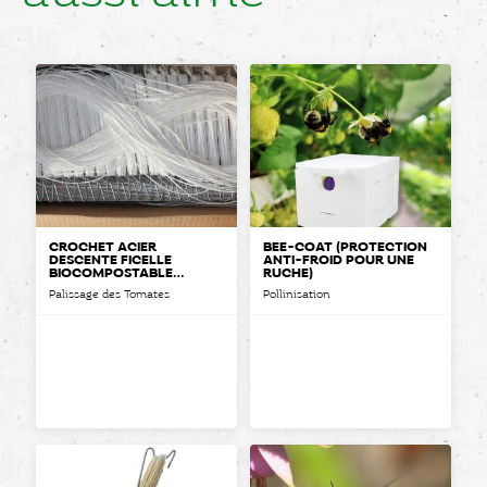
CROCHET ACIER
BEE-COAT (PROTECTION
DESCENTE FICELLE
ANTI-FROID POUR UNE
BIOCOMPOSTABLE
RUCHE)
« QUEUE DE CHEVAL »
Palissage des Tomates
Pollinisation
BIOCOMPOSTABLE