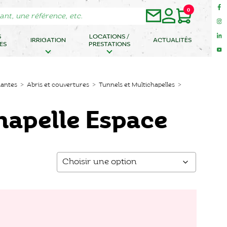
0
S
LOCATIONS /
IRRIGATION
ACTUALITÉS
ES
PRESTATIONS
lantes
>
Abris et couvertures
>
Tunnels et Multichapelles
>
hapelle Espace