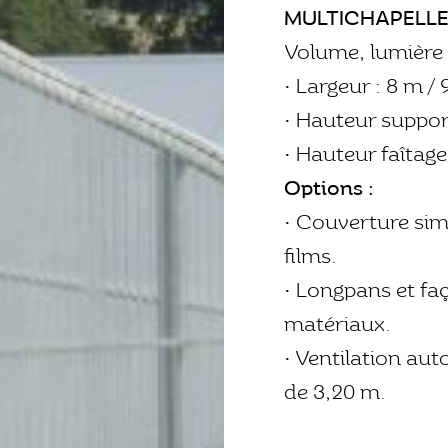
MULTICHAPELLE 
Volume, lumière
• Largeur : 8 m /
• Hauteur suppor
• Hauteur faîtage
Options :
• Couverture sim
films.
• Longpans et faç
matériaux.
• Ventilation au
de 3,20 m.