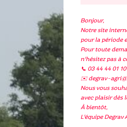
Bonjour,
Notre site intern
pour la période e
Pour toute dema
n'hésitez pas à 
📞 03 44 44 01 10
✉️ degrav-agri
Nous vous souhai
avec plaisir dès l
À bientôt,
L'équipe Degrav 