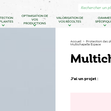
OPTIMISATION DE
TECTION
VALORISATION DE
GAMME
VOS
 PLANTES
VOS RÉCOLTES
SPÉCIFIQU
PRODUCTIONS
Accueil
>
Protection des p
Multichapelle Espace
Multic
J'ai un projet :