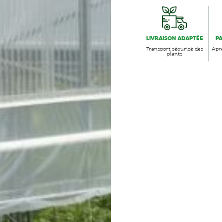
LIVRAISON ADAPTÉE
P
Transport sécurisé des
Aprè
plants