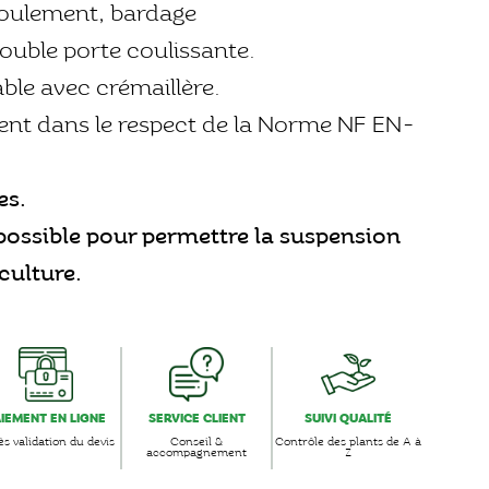
roulement, bardage
uble porte coulissante.
ble avec crémaillère.
nt dans le respect de la Norme NF EN-
es.
ossible pour permettre la suspension
culture.
AIEMENT EN LIGNE
SERVICE CLIENT
SUIVI QUALITÉ
s validation du devis
Conseil &
Contrôle des plants de A à
accompagnement
Z