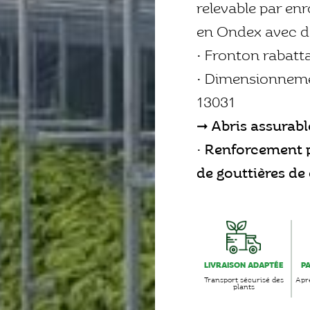
relevable par en
en Ondex avec do
• Fronton rabatta
• Dimensionneme
13031
➞ Abris assurabl
•
Renforcement p
de gouttières de 
LIVRAISON ADAPTÉE
P
Transport sécurisé des
Aprè
plants