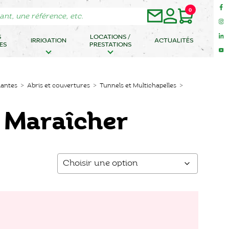
0
S
LOCATIONS /
IRRIGATION
ACTUALITÉS
ES
PRESTATIONS
lantes
>
Abris et couvertures
>
Tunnels et Multichapelles
>
 Maraîcher