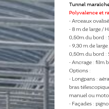
Tunnel maraîche
Polyvalence et r
• Arceaux ovalis
• 8 m de large / 
0,50m du bord : 
• 9,30 m de large
0,50m du bord : 
• Ancrage : film 
Options :
• Longpans : aér
bras télescopiqu
manuel ou motor
• Façades : pigno