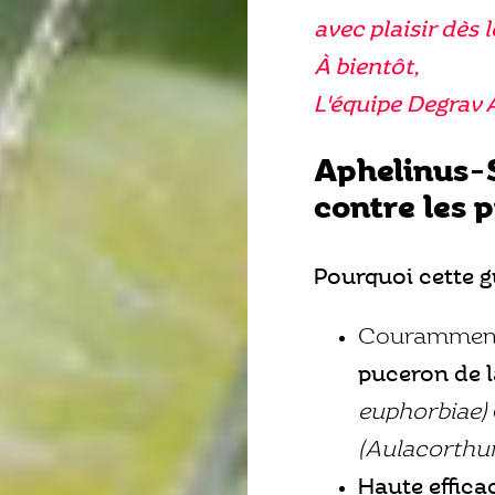
avec plaisir dès l
À bientôt,
L'équipe Degrav 
Aphelinus-S
contre les 
Pourquoi cette gu
Couramment
puceron de 
euphorbiae)
(Aulacorthu
Haute efficac