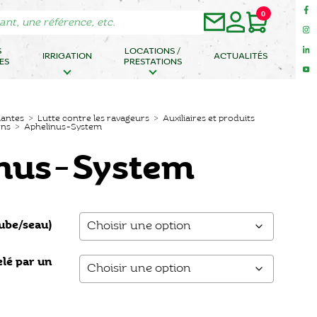
0
S
LOCATIONS /
IRRIGATION
ACTUALITÉS
ES
PRESTATIONS
lantes
>
Lutte contre les ravageurs
>
Auxiliaires et produits
ons
> Aphelinus-System
inus-System
tube/seau)
elé par un