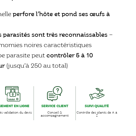
melle
perfore l’hôte et pond ses œufs à
 parasités sont très reconnaissables
–
 momies noires caractéristiques
e parasite peut
contrôler 5 à 10
ur
(jusqu’à 250 au total)
AIEMENT EN LIGNE
SERVICE CLIENT
SUIVI QUALITÉ
s validation du devis
Conseil &
Contrôle des plants de A à
accompagnement
Z