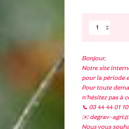
quantité
de
Aphelinus
Bonjour,
System
Notre site intern
pour la période e
Pour toute dema
n'hésitez pas à 
📞 03 44 44 01 10
✉️ degrav-agri
Nous vous souhai