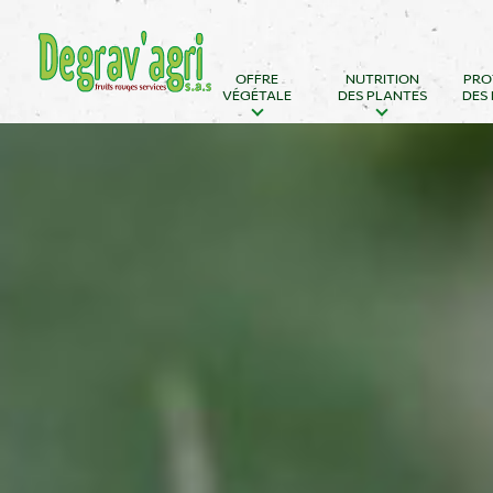
Aller
Panneau de gestion des cookies
directement
OFFRE
NUTRITION
PRO
au
VÉGÉTALE
DES PLANTES
DES
contenu