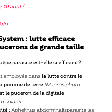
e 10 août !
Agri
ystem : lutte efficace
pucerons de grande taille
êpe parasite est-elle si efficace ?
 employée dans
la lutte contre le
la pomme de terre
(Macrosiphum
et le puceron de la digitale
m solani)
.
ité :
Aphelinus abdominalisparasite les