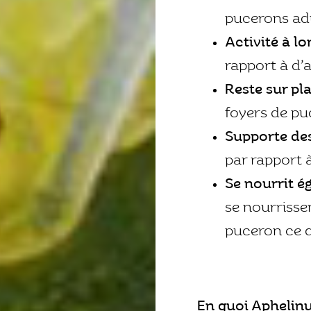
pucerons adu
Activité à lo
rapport à d’
Reste sur pla
foyers de pu
Supporte des
par rapport 
Se nourrit é
se nourrisse
puceron ce qu
En quoi Aphelinu