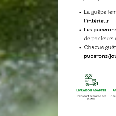
La guêpe fe
l’intérieur
Les pucerons
de par leurs
Chaque guêp
pucerons/jo
LIVRAISON ADAPTÉE
P
Transport sécurisé des
Aprè
plants