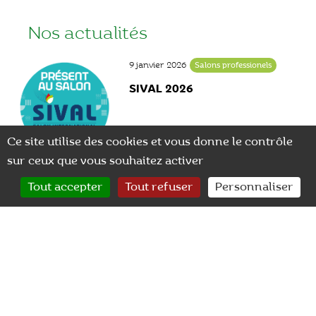
Nos actualités
9 janvier 2026
Salons professionels
SIVAL 2026
Ce site utilise des cookies et vous donne le contrôle
sur ceux que vous souhaitez activer
0
Tout accepter
Tout refuser
Personnaliser
CONTACT
RECHERCHER
MON COMPTE
24 janvier 2025
Actualité
Marquage CE pour les
biostimulants SilicaPower et
SalicylPur