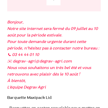
quantité
de
Gamme
Maxipack
Bonjour,
Lid
Notre site internet sera fermé du 09 juillet au 10
août pour la période estivale.
Pour toute demande urgente durant cette
période, n'hésitez pas à contacter notre bureau :
📞 03 44 44 01 10
✉️ degrav-agri@degrav-agri.com
Nous vous souhaitons un très bel été et vous
retrouvons avec plaisir dès le 10 août !
À bientôt,
L'équipe Degrav Agri
Barquette Maxipack Lid