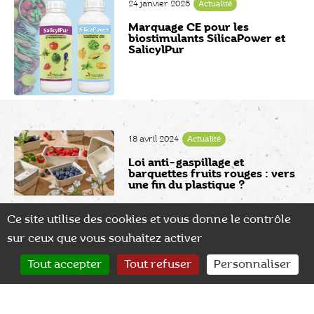
24 janvier 2025
Actualité
Marquage CE pour les
biostimulants SilicaPower et
SalicylPur
18 avril 2024
Actualité
Loi anti-gaspillage et
barquettes fruits rouges : vers
une fin du plastique ?
Ce site utilise des cookies et vous donne le contrôle
sur ceux que vous souhaitez activer
15 mars 2024
Actualité
0
La Biostimulation et la PBI :
Tout accepter
Tout refuser
Personnaliser
CONTACT
RECHERCHER
MON COMPTE
Une révolution naturelle pour
la culture des fruits rouges