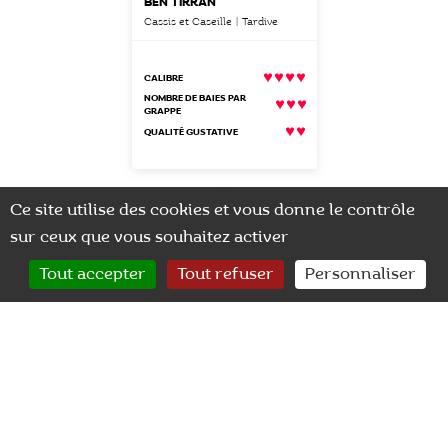
BEN TIRRAN
Cassis et Caseille | Tardive
CALIBRE
NOMBRE DE BAIES PAR
GRAPPE
QUALITÉ GUSTATIVE
Ce site utilise des cookies et vous donne le contrôle
sur ceux que vous souhaitez activer
0
Tout accepter
Tout refuser
Personnaliser
CONTACT
RECHERCHER
MON COMPTE
Nos actualités
9 janvier 2026
Salons professionels
SIVAL 2026