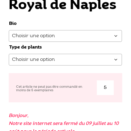
Royal de Naples
Bio
Type de plants
Cet article ne peut pas être commandé en
moins de
5
exemplaires
quantité
de
Royal
de
Bonjour,
Naples
Notre site internet sera fermé du 09 juillet au 10