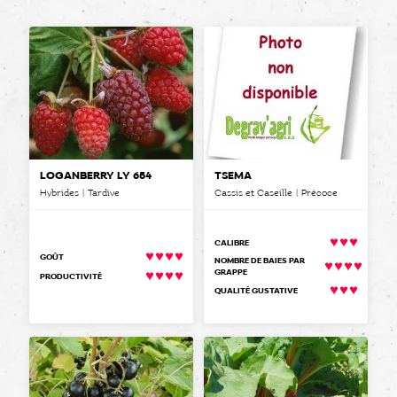
LOGANBERRY LY 654
TSÉMA
Hybrides | Tardive
Cassis et Caseille | Précoce
CALIBRE
GOÛT
NOMBRE DE BAIES PAR
GRAPPE
PRODUCTIVITÉ
QUALITÉ GUSTATIVE