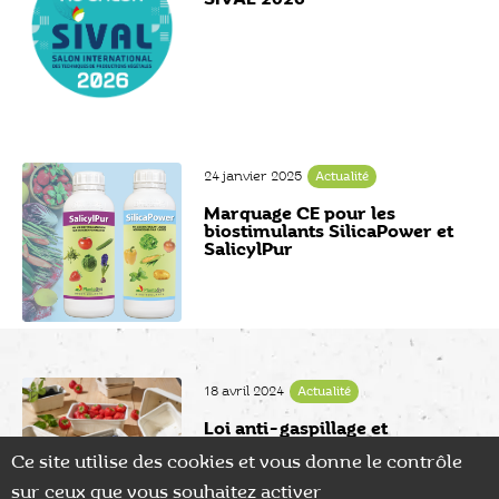
24 janvier 2025
Actualité
Marquage CE pour les
biostimulants SilicaPower et
SalicylPur
18 avril 2024
Actualité
Loi anti-gaspillage et
barquettes fruits rouges : vers
Ce site utilise des cookies et vous donne le contrôle
une fin du plastique ?
sur ceux que vous souhaitez activer