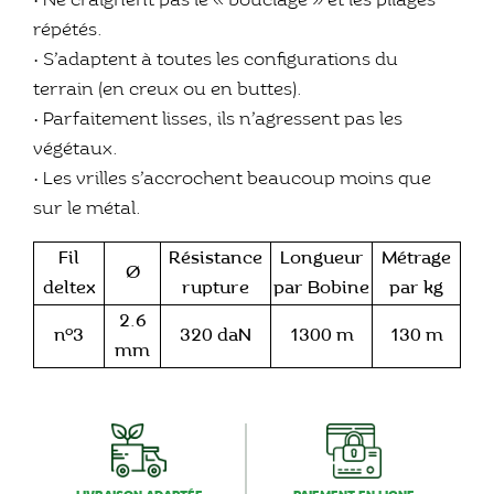
• Ne craignent pas le « bouclage » et les pliages
répétés.
• S’adaptent à toutes les configurations du
terrain (en creux ou en buttes).
• Parfaitement lisses, ils n’agressent pas les
végétaux.
• Les vrilles s’accrochent beaucoup moins que
sur le métal.
Fil
Résistance
Longueur
Métrage
Ø
deltex
rupture
par Bobine
par kg
2.6
n°3
320 daN
1300 m
130 m
mm