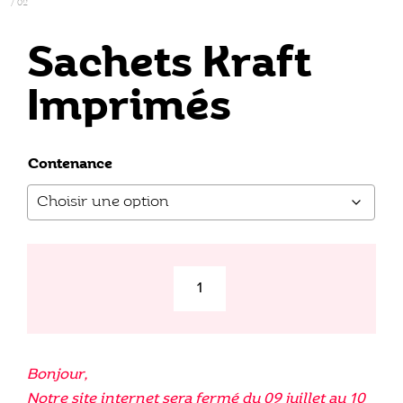
Sachets Kraft
Imprimés
Contenance
quantité
de
Sachets
Kraft
Bonjour,
Imprimés
Notre site internet sera fermé du 09 juillet au 10