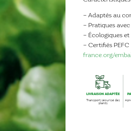
– Adaptés au con
– Pratiques avec 
– Écologiques et
– Certifiés PEFC
france.org/embal
LIVRAISON ADAPTÉE
P
Transport sécurisé des
Aprè
plants