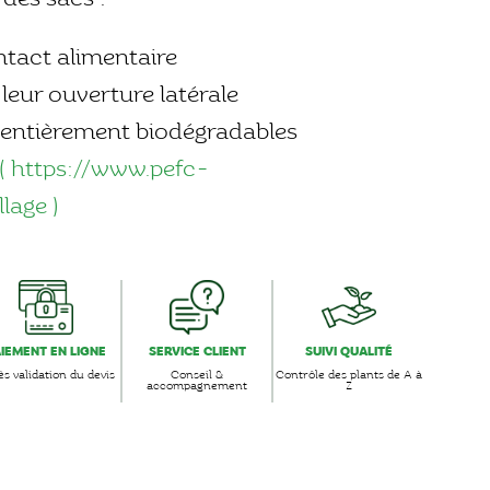
tact alimentaire
leur ouverture latérale
 entièrement biodégradables
( https://www.pefc-
lage )
AIEMENT EN LIGNE
SERVICE CLIENT
SUIVI QUALITÉ
s validation du devis
Conseil &
Contrôle des plants de A à
accompagnement
Z