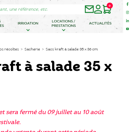
0
S
LOCATIONS /
IRRIGATION
ACTUALITÉS
ES
PRESTATIONS
os récoltes
>
Sacherie
> Sacs kraft à salade 35 x 36 cm
aft à salade 35 x
et sera fermé du 09 juillet au 10 août
stivale.