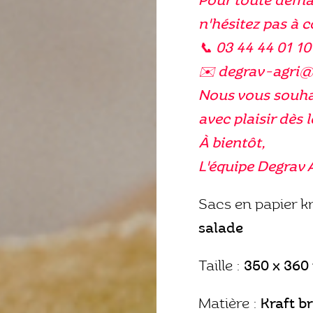
Pour toute dema
n'hésitez pas à 
📞 03 44 44 01 10
✉️ degrav-agri
Nous vous souhai
avec plaisir dès l
À bientôt,
L'équipe Degrav 
Sacs en papier k
salade
Taille :
350 x 36
Matière :
Kraft 