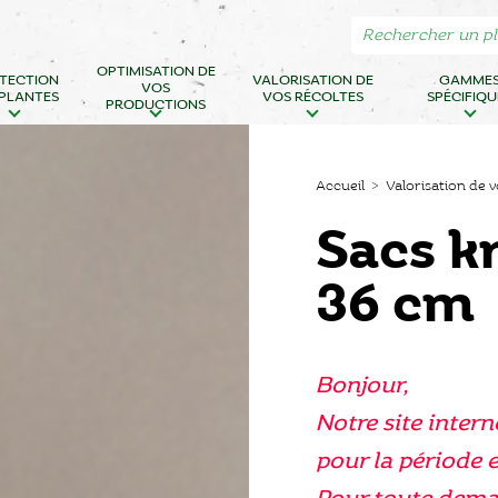
OPTIMISATION DE
TECTION
VALORISATION DE
GAMME
VOS
 PLANTES
VOS RÉCOLTES
SPÉCIFIQU
PRODUCTIONS
Accueil
>
Valorisation de v
Sacs kr
36 cm
Bonjour,
Notre site intern
pour la période e