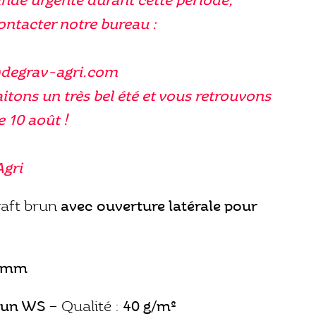
nde urgente durant cette période,
contacter notre bureau :
@degrav-agri.com
tons un très bel été et vous retrouvons
e 10 août !
Agri
raft brun
avec ouverture latérale pour
0 mm
brun WS
– Qualité :
40 g/m²